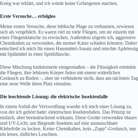
Krieg war erklärt, und ich würde keine Gefangenen machen.
Erste Versuche… erfolglos
Meine ersten Versuche, diese biblische Plage zu verbannen, erwiesen
sich als vergeblich. Es waren viel zu viele Fliegen, um sie einzeln mit
einer Fliegenklatsche zu erwischen. Außerdem zögerte ich, aggressive
Chemikalien zu verwenden, die meiner Katze schaden könnten. Daher
entschied ich mich für einen Hausmittel-Ansatz und mischte Apfelessig
mit Spülmittel in einer Sprühflasche.
Diese Mischung funktionierte einigermaßen – die Flüssigkeit ertränkte
die Fliegen, ihre leblosen Körper fielen mit einem widerlichen
Geräusch zu Boden –, aber sie verhinderte nicht, dass am nächsten Tag
eine neue Welle ihren Platz einnahm.
Die leuchtende Lösung: die elektrische Insektenfalle
In einem Anfall der Verzweiflung wandte ich mich einer Lösung zu,
von der ich gehört hatte: elektrischen Insektenfallen. Das Prinzip ist
einfach, aber beeindruckend wirksam. Diese Geräte verwenden blaues
und UV-Licht, um fliegende Insekten auf eine austauschbare
Klebefolie zu locken. Keine Chemikalien, kein „Zapp“-Geräusch, nur
ein leises, tödliches Leuchten.