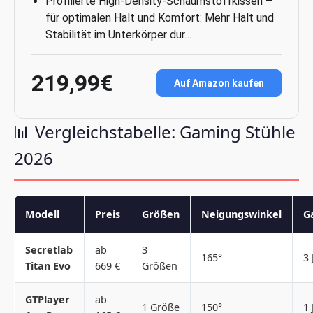
Profilierte High-Density-Schaumstoffkissen –
für optimalen Halt und Komfort: Mehr Halt und
Stabilität im Unterkörper dur…
219,99€
Auf Amazon kaufen
📊 Vergleichstabelle: Gaming Stühle
2026
Modell
Preis
Größen
Neigungswinkel
G
Secretlab
ab
3
165°
3 
Titan Evo
669 €
Größen
GTPlayer
ab
1 Größe
150°
1 