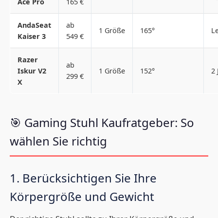
Ace Pro
165 €
AndaSeat
ab
1 Größe
165°
L
Kaiser 3
549 €
Razer
ab
Iskur V2
1 Größe
152°
2 
299 €
X
🎯 Gaming Stuhl Kaufratgeber: So
wählen Sie richtig
1. Berücksichtigen Sie Ihre
Körpergröße und Gewicht