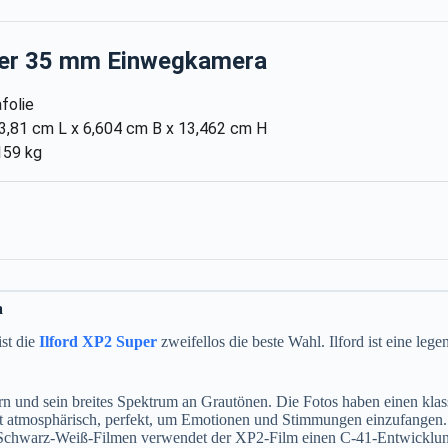
er 35 mm Einwegkamera
folie
,81 cm L x 6,604 cm B x 13,462 cm H
159 kg
a
ist die
Ilford XP2 Super
zweifellos die beste Wahl. Ilford ist eine le
rn und sein breites Spektrum an Grautönen. Die Fotos haben einen klas
st atmosphärisch, perfekt, um Emotionen und Stimmungen einzufangen.
n Schwarz-Weiß-Filmen verwendet der XP2-Film einen C-41-Entwicklun