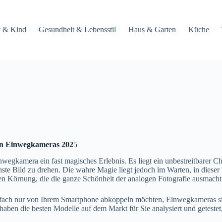
 & Kind
Gesundheit & Lebensstil
Haus & Garten
Küche
ten Einwegkameras 202
5
e Einwegkamera ein fast magisches Erlebnis. Es liegt ein unbestreitbarer
ste Bild zu drehen. Die wahre Magie liegt jedoch im Warten, in diese
chen Körnung, die die ganze Schönheit der analogen Fotografie ausmacht
 einfach nur von Ihrem Smartphone abkoppeln möchten, Einwegkameras s
haben die besten Modelle auf dem Markt für Sie analysiert und geteste